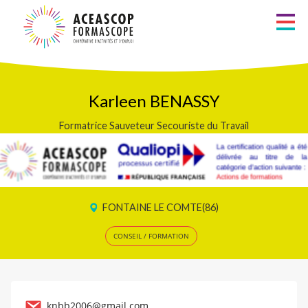
Aller
au
Métiers
contenu
principal
Recherche
Zones d’intervention
Karleen BENASSY
Formatrice Sauveteur Secouriste du Travail
Liste alphabétique
Les Formateurs
Les Consultants
FONTAINE LE COMTE(86)
Services à la personne
CONSEIL / FORMATION
knbb2006@gmail.com