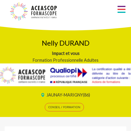
Aller
au
Métiers
contenu
principal
Recherche
Zones d’intervention
Nelly DURAND
Impact et vous
Liste alphabétique
Formation Professionnelle Adultes
Les Formateurs
Les Consultants
JAUNAY-MARIGNY(86)
Services à la personne
CONSEIL / FORMATION