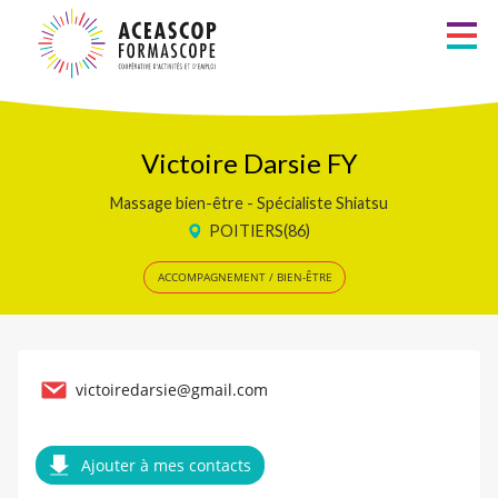
Aller
au
Métiers
contenu
principal
Recherche
Zones d’intervention
Victoire Darsie FY
Massage bien-être - Spécialiste Shiatsu
Liste alphabétique
POITIERS(86)
Les Formateurs
ACCOMPAGNEMENT / BIEN-ÊTRE
Les Consultants
Services à la personne
victoiredarsie@gmail.com
Ajouter à mes contacts