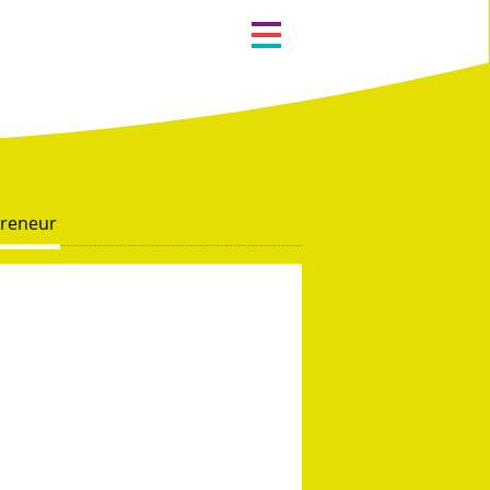
Métiers
Recherche
Zones d’intervention
Liste alphabétique
reneur
Les Formateurs
Les Consultants
Services à la personne