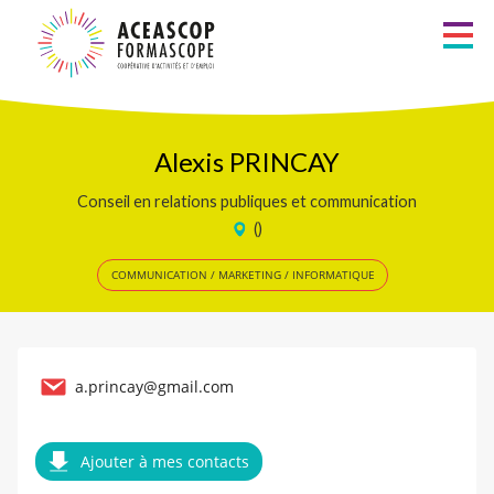
Aller
au
Métiers
contenu
principal
Recherche
Zones d’intervention
Alexis PRINCAY
Conseil en relations publiques et communication
Liste alphabétique
()
Les Formateurs
COMMUNICATION / MARKETING / INFORMATIQUE
Les Consultants
Services à la personne
a.princay@gmail.com
Ajouter à mes contacts