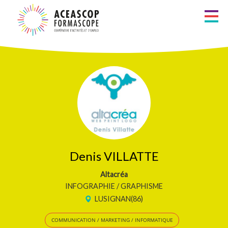
Aller
au
Métiers
contenu
principal
Recherche
Zones d’intervention
Liste alphabétique
Les Formateurs
Les Consultants
Denis VILLATTE
Services à la personne
Altacréa
INFOGRAPHIE / GRAPHISME
LUSIGNAN(86)
COMMUNICATION / MARKETING / INFORMATIQUE